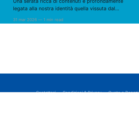
Una serata ricca di contenuti e profondamente
legata alla nostra identità quella vissuta dal
Rotary Club Sant’Agata di Militello in occasione
31 mar 2026
—
1 min read
della consueta conviviale. Protagonisti
dell’incontro il Professor Architetto Nuccio Lo
Castro e il Dottor Agostino Zito, che hanno
guidato i presenti in un affascinante viaggio
nella storia
Contattaci
Condizioni & Privacy
Quote e Donaz