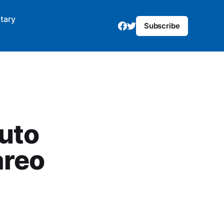
tary
Subscribe
tuto
areo