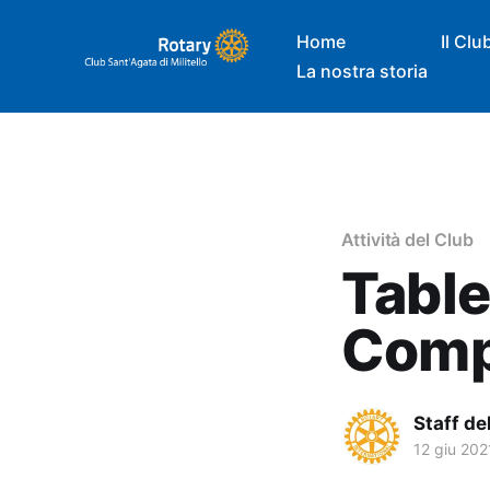
Home
Il Clu
La nostra storia
Attività del Club
Table
Comp
Staff de
12 giu 202