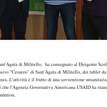
ant'Agata di Militello, ha consegnato al Dirigente Scol
ivo "Cesareo" di Sant'Agata di Militello, dei tablet da 
nza. L'attività è il frutto di una sovvenzione umanitari
ri che l'Agenzia Governativa Americana USAID ha stanz
ndation.