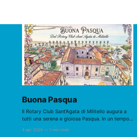
Buona Pasqua
Il Rotary Club Sant’Agata di Militello augura a
tutti una serena e gioiosa Pasqua. In un tempo
segnato da tensioni e incertezze, la pace è
4 apr 2026
—
1 min read
oggi più che mai necessaria e urgente. La