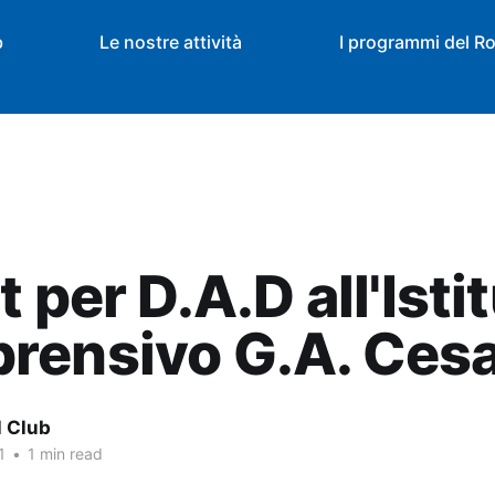
b
Le nostre attività
I programmi del Ro
t per D.A.D all'Isti
rensivo G.A. Ces
l Club
1
•
1 min read