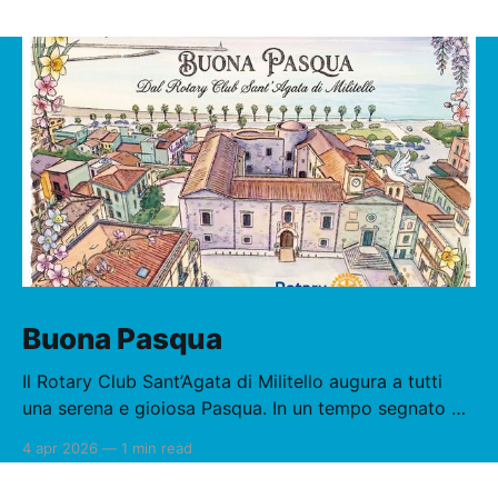
Buona Pasqua
Il Rotary Club Sant’Agata di Militello augura a tutti
una serena e gioiosa Pasqua. In un tempo segnato da
tensioni e incertezze, la pace è oggi più che mai
4 apr 2026
—
1 min read
necessaria e urgente. La Pasqua ci richiama al
rinnovamento, alla speranza e alla responsabilità di