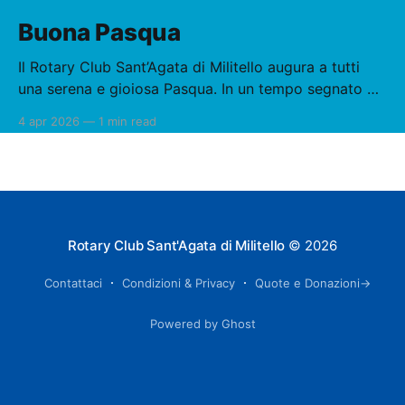
Buona Pasqua
Il Rotary Club Sant’Agata di Militello augura a tutti
una serena e gioiosa Pasqua. In un tempo segnato da
tensioni e incertezze, la pace è oggi più che mai
4 apr 2026
—
1 min read
necessaria e urgente. La Pasqua ci richiama al
rinnovamento, alla speranza e alla responsabilità di
ciascuno nel costruire ponti, favorire
Rotary Club Sant'Agata di Militello
© 2026
Contattaci
Condizioni & Privacy
Quote e Donazioni→
Powered by Ghost