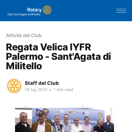
Attività del Club
Regata Velica IYFR
Palermo - Sant'Agata di
Militello
Staff del Club
18 lug 2010
•
1 min read