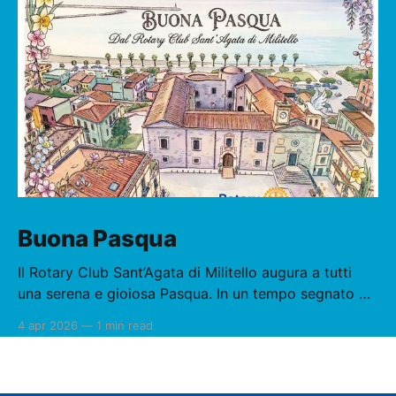
Buona Pasqua
Il Rotary Club Sant’Agata di Militello augura a tutti
una serena e gioiosa Pasqua. In un tempo segnato da
tensioni e incertezze, la pace è oggi più che mai
4 apr 2026
—
1 min read
necessaria e urgente. La Pasqua ci richiama al
rinnovamento, alla speranza e alla responsabilità di
ciascuno nel costruire ponti, favorire