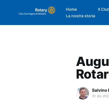
Home
Il Clu
La nostra storia
Auguri
Rotar
Salvino 
31 dic 202