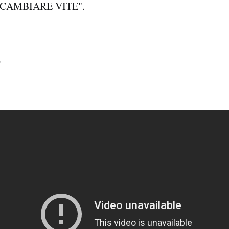
 CAMBIARE VITE".
o