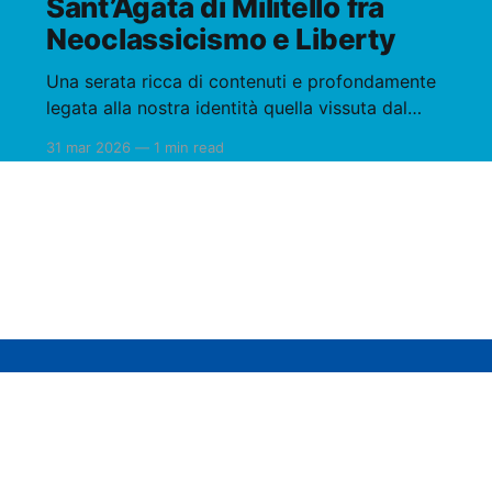
Sant’Agata di Militello fra
Neoclassicismo e Liberty
Una serata ricca di contenuti e profondamente
legata alla nostra identità quella vissuta dal
Rotary Club Sant’Agata di Militello in occasione
31 mar 2026
—
1 min read
della consueta conviviale. Protagonisti
dell’incontro il Professor Architetto Nuccio Lo
Castro e il Dottor Agostino Zito, che hanno
guidato i presenti in un affascinante viaggio
nella storia
Contattaci
Condizioni & Privacy
Quote e Donaz