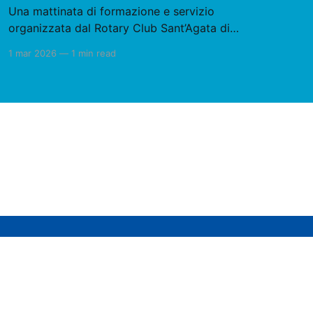
Una mattinata di formazione e servizio
organizzata dal Rotary Club Sant’Agata di
Militello con il corso BLSD, ospitato nei locali
1 mar 2026
—
1 min read
della Parrocchia Sacro Cuore e condotto dagli
istruttori della Commissione BLSD del Distretto
2110.Protagonisti gli scout AGESCI e i dirigenti
del Progetto Volley Sant’Agata, coinvolti in un
Powered by Ghost
ioni→