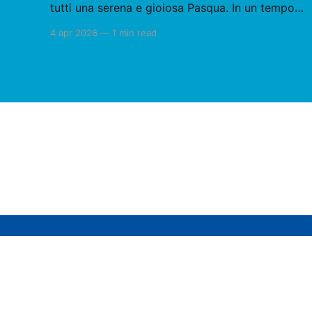
tutti una serena e gioiosa Pasqua. In un tempo
segnato da tensioni e incertezze, la pace è
4 apr 2026
—
1 min read
oggi più che mai necessaria e urgente. La
Pasqua ci richiama al rinnovamento, alla
speranza e alla responsabilità di ciascuno nel
costruire ponti, favorire
Rotary Club Sant'Agata di Militello
© 2026